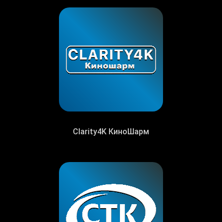
Clarity4K КиноШарм