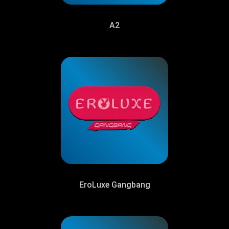
А2
EroLuxe Gangbang