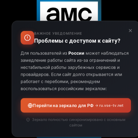
×
ВАЖНОЕ УВЕДОМЛЕНИЕ
Проблемы с доступом к сайту?
Для пользователей из
России
может наблюдаться
AMC
замедление работы сайта из-за ограничений и
нестабильной работы зарубежных сервисов и
провайдеров.
Если сайт долго открывается или
работает с перебоями, рекомендуем
воспользоваться российским зеркалом:
Перейти на зеркало для РФ
→ ru.vse-tv.net
Зеркало полностью синхронизировано с основным
сайтом