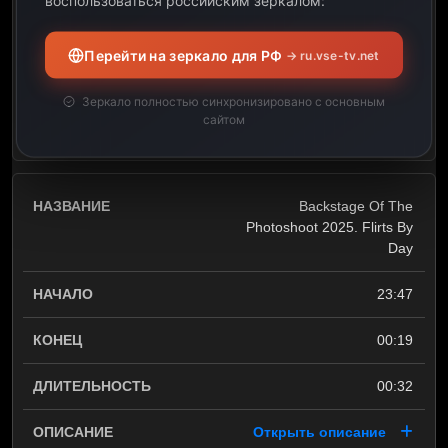
воспользоваться российским зеркалом:
23:47
Перейти на зеркало для РФ
→ ru.vse-tv.net
00:05
Зеркало полностью синхронизировано с основным
сайтом
Открыть описание
Backstage Of The
Photoshoot 2025. Flirts By
Day
23:47
00:19
00:32
Открыть описание