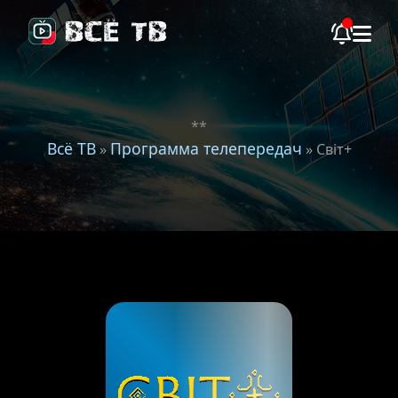
**
Всё ТВ
Программа телепередач
»
» Світ+