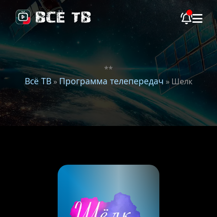
**
Всё ТВ
Программа телепередач
»
» Шелк