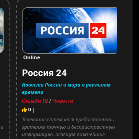
Online
Onl
Россия 24
И
Новости России и мира в реальном
Опе
времени
соб
Онлайн ТВ
/
Новости
Онл
0
|
0
Телеканал стремится предоставлять
«Из
зрителям точную и беспристрастную
инф
информацию, освещая важнейшие
пре