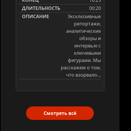
16:25
ие и важные...
00:20
Эксклюзивные
репортажи,
аналитические
обзоры и
интервью с
ключевыми
фигурами. Мы
расскажем о том,
что взорвало…
Смотреть всё