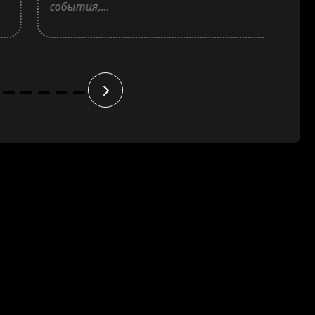
события,...
свеж