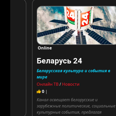
Online
Беларусь 24
ь!
Белорусская культура и события в
мире
Онлайн ТВ
/
Новости
0
|
 СССР,
нажами
Канал освещает белорусские и
..
зарубежные политические, социальные и
культурные события, предлагая