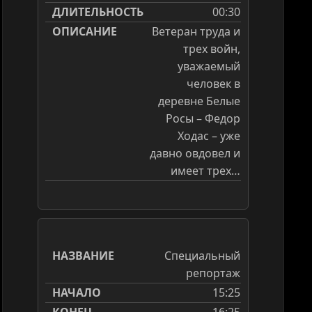
00:30
Ветеран труда и
трех войн,
уважаемый
человек в
деревне Белые
Росы – Федор
ine
Online
Ходас – уже
давно овдовел и
звестия
Eurone
имеет трех…
ративные новости. Реальные
Актуальная 
ытия.
Онлайн ТВ
/
айн ТВ
/
Новости
0
|
|
Euronews явл
Специальный
вестия» всегда были в авангарде
европейских 
репортаж
ормационной политики,
предлагающи
15:25
доставляя своим зрителям самые
оперативную.