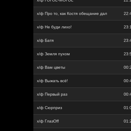
х/ф ГОГОL-МОГОL
22:
х/ф Про то, как Костя обещание дал
22:
х/ф Не буди лихо!
23:
х/ф Батя
23:
х/ф Земля пухом
23:
х/ф Вам цветы
00:
х/ф Выжать всё!
00:
х/ф Первый раз
00:
х/ф Сюрприз
01:
х/ф ГлазOff
01: