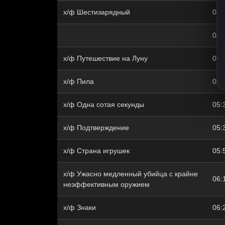
х/ф Шестизарядный
04:
05:
х/ф Путешествие на Луну
05:
х/ф Пила
05:
х/ф Одна сотая секунды
05:
х/ф Подтверждение
05:
х/ф Страна игрушек
05:
х/ф Ужасно медленный убийца с крайне
06:
неэффективным оружием
х/ф Знаки
06: