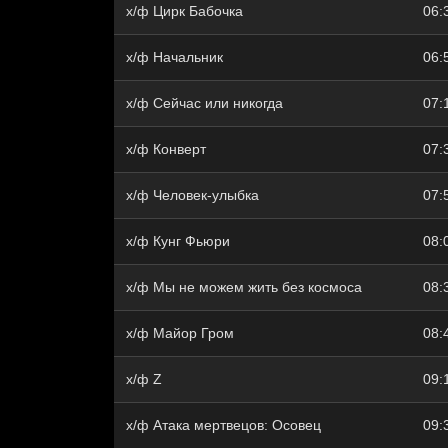
х/ф Цирк Бабочка
06:
х/ф Начальник
06:
х/ф Сейчас или никогда
07:
х/ф Конверт
07:
х/ф Человек-улыбка
07:
х/ф Кунг Фьюри
08:
х/ф Мы не можем жить без космоса
08:
х/ф Майор Гром
08:
х/ф Z
09:
х/ф Атака мертвецов: Осовец
09: