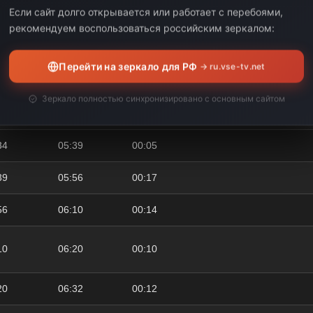
Если сайт долго открывается или работает с перебоями,
33
05:00
00:27
рекомендуем воспользоваться российским зеркалом:
00
05:10
00:10
Перейти на зеркало для РФ
→ ru.vse-tv.net
10
05:24
00:14
Зеркало полностью синхронизировано с основным сайтом
24
05:34
00:10
34
05:39
00:05
39
05:56
00:17
56
06:10
00:14
10
06:20
00:10
20
06:32
00:12