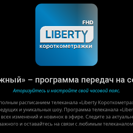
жный» – программа передач на сег
Аторизуйтесь и настройте свой часовой пояс.
 полным расписанием телеканала «Liberty Короткометр
ведущих и уникальных шоу. Программа телеканала «Lib
е всех изменений и новинок в эфире. Следите за актуал
важного и оставайтесь на связи с любимым телеканалом