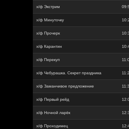
х/ф Экстрим
09:
х/ф Минуточку
10:
х/ф Прочерк
10:
х/ф Карантин
10:
х/ф Перекуп
11:
х/ф Чебурашка. Секрет праздника
11:
х/ф Заманчивое предложение
11:
х/ф Первый рейд
12:
х/ф Ночной ларёк
12:
х/ф Проходимец
12: