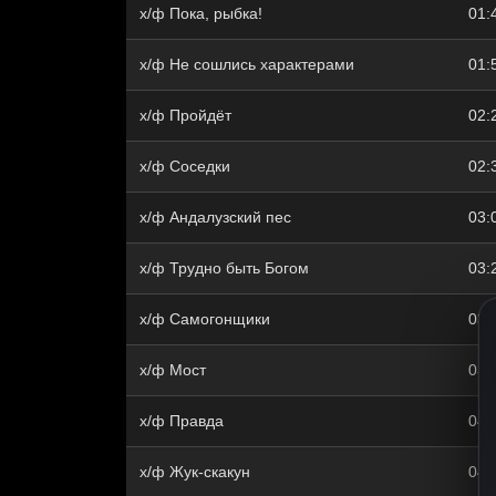
х/ф Пока, рыбка!
01:
х/ф Не сошлись характерами
01:
х/ф Пройдёт
02:
х/ф Соседки
02:
х/ф Андалузский пес
03:
х/ф Трудно быть Богом
03:
х/ф Самогонщики
03:
х/ф Мост
03:
х/ф Правда
04:
х/ф Жук-скакун
04: