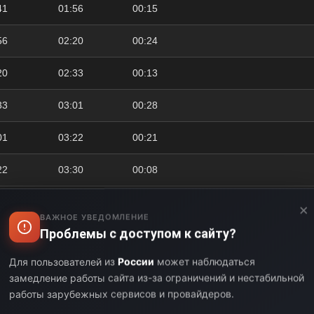
41
01:56
00:15
56
02:20
00:24
20
02:33
00:13
33
03:01
00:28
01
03:22
00:21
22
03:30
00:08
30
03:48
00:18
×
ВАЖНОЕ УВЕДОМЛЕНИЕ
Проблемы с доступом к сайту?
48
04:21
00:33
Для пользователей из
России
может наблюдаться
21
04:28
00:07
замедление работы сайта из-за ограничений и нестабильной
работы зарубежных сервисов и провайдеров.
28
04:33
00:05