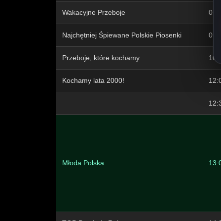
Wakacyjne Przeboje
07:
Najchętniej Śpiewane Polskie Piosenki
09:
Przeboje, które kochamy
10:
Kochamy lata 2000!
12:
12:
Młoda Polska
13: