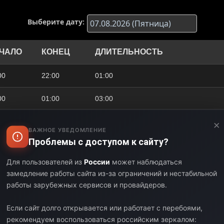
Выберите дату:
ЧАЛО
КОНЕЦ
ДЛИТЕЛЬНОСТЬ
00
22:00
01:00
00
01:00
03:00
00
03:00
02:00
×
ВАЖНОЕ УВЕДОМЛЕНИЕ
Проблемы с доступом к сайту?
00
04:00
01:00
Для пользователей из
России
может наблюдаться
00
05:00
01:00
замедление работы сайта из-за ограничений и нестабильной
работы зарубежных сервисов и провайдеров.
00
06:00
01:00
Если сайт долго открывается или работает с перебоями,
00
07:00
01:00
рекомендуем воспользоваться российским зеркалом: