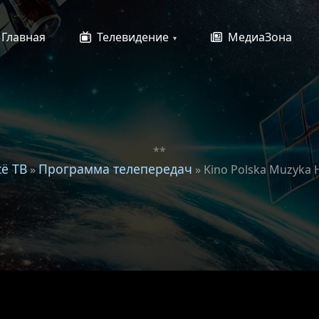
Главная
Телевидение
МедиаЗона
**
сё ТВ
Программа телепередач
»
» Kino Polska Muzyka