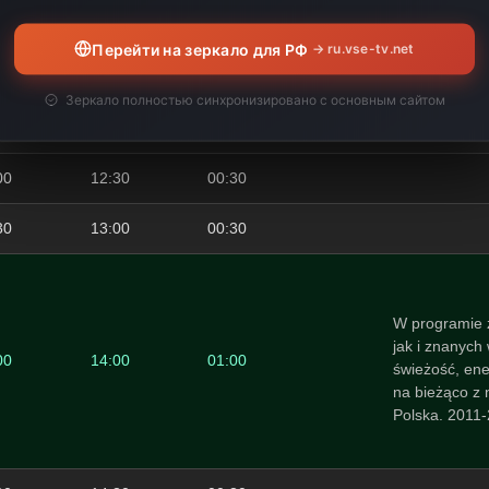
00
09:00
02:00
Перейти на зеркало для РФ
→ ru.vse-tv.net
00
10:00
01:00
Зеркало полностью синхронизировано с основным сайтом
00
12:00
02:00
00
12:30
00:30
30
13:00
00:30
W programie 
jak i znanych
00
14:00
01:00
świeżość, ene
na bieżąco z
Polska. 2011