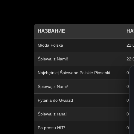
НАЗВАНИЕ
НА
Młoda Polska
21:
Śpiewaj z Nami!
22:
Najchętniej Śpiewane Polskie Piosenki
01:
Śpiewaj z Nami!
03:
Pytania do Gwiazd
04:
Śpiewaj z rana!
05:
Po prostu HIT!
06: