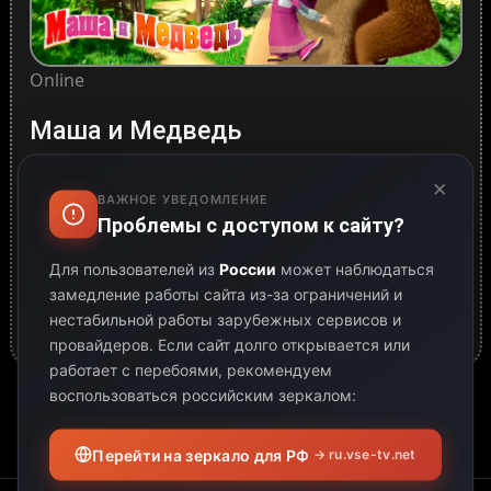
Online
Маша и Медведь
Маша и Медведь – для всей семьи!
×
Онлайн ТВ
/
Детские
ВАЖНОЕ УВЕДОМЛЕНИЕ
Проблемы с доступом к сайту?
0
|
В нашем веб-плеере вы можете смотреть все
Для пользователей из
России
может наблюдаться
серии мультсериала "Маша и Медведь" онлайн в
замедление работы сайта из-за ограничений и
хорошем...
нестабильной работы зарубежных сервисов и
провайдеров.
Если сайт долго открывается или
работает с перебоями, рекомендуем
воспользоваться российским зеркалом:
Перейти на зеркало для РФ
→ ru.vse-tv.net