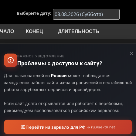
Выберите дату:
ЧАЛО
КОНЕЦ
ДЛИТЕЛЬНОСТЬ
00
04:00
06:00
×
ВАЖНОЕ УВЕДОМЛЕНИЕ
00
06:00
02:00
Проблемы с доступом к сайту?
00
07:30
01:30
Для пользователей из
России
может наблюдаться
замедление работы сайта из-за ограничений и нестабильной
30
11:00
03:30
работы зарубежных сервисов и провайдеров.
00
14:00
03:00
Если сайт долго открывается или работает с перебоями,
рекомендуем воспользоваться российским зеркалом:
Перейти на зеркало для РФ
→ ru.vse-tv.net
Встречайте д
мальчика по 