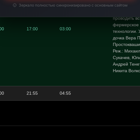
Простоквашин
Зеркало полностью синхронизировано с основным сайтом
ворчливый п
проводить вс
фермерское 
00
17:00
03:00
технологии.
дочка Вера П
Простоквашин
Реж.: Михаил
Сукачев, Юл
Андрей Тенет
Никита Волко
00
21:55
04:55