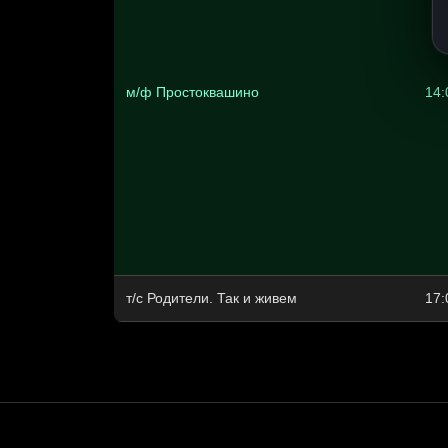
м/ф Простоквашино
14:
т/с Родители. Так и живем
17: