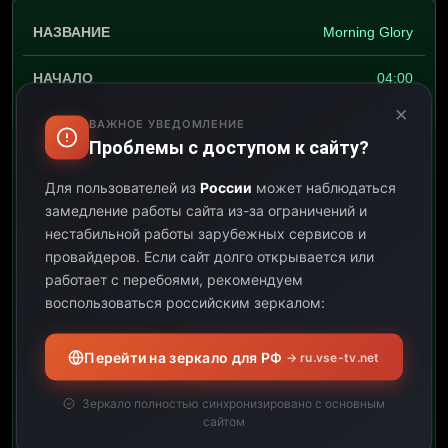
Morning Glory
04:00
×
10:00
ВАЖНОЕ УВЕДОМЛЕНИЕ
Проблемы с доступом к сайту?
06:00
Для пользователей из
России
может наблюдаться
замедление работы сайта из-за ограничений и
Открыть описание
нестабильной работы зарубежных сервисов и
провайдеров.
Если сайт долго открывается или
Hier gibt es ordentlich was
auf die Ohren. Die
работает с перебоями, рекомендуем
Sendung liefert den
воспользоваться российским зеркалом:
perfekten Clip-Mix für
einen schwungvollen Start
Перейти на зеркало для РФ
→ ru.vse-tv.net
in den neuen Tag. Das
macht richtig gute Laune
Зеркало полностью синхронизировано с основным
zum Morgenkaffee und
сайтом
danach. 2026