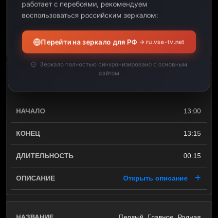
работает с перебоями, рекомендуем
воспользоваться российским зеркалом:
00:05
Открыть описание
Перейти на зеркало для РФ
→ ru.vse-tv.net
Зеркало полностью синхронизировано с основным
сайтом
Инф. программа «В
ОБЪЕКТИВЕ РЕГИОН»
13:00
13:15
00:15
Открыть описание
Первый. Главное, Родная