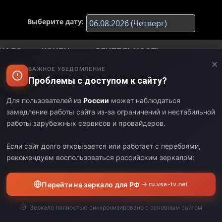
Выберите дату:
ЧАЛО
КОНЕЦ
ДЛИТЕЛЬНОСТЬ
×
ВАЖНОЕ УВЕДОМЛЕНИЕ
45
01:00
02:15
Проблемы с доступом к сайту?
00
03:00
02:00
Для пользователей из
России
может наблюдаться
замедление работы сайта из-за ограничений и нестабильной
00
05:25
02:25
работы зарубежных сервисов и провайдеров.
25
07:45
02:20
Если сайт долго открывается или работает с перебоями,
рекомендуем воспользоваться российским зеркалом:
45
10:15
02:30
Перейти на зеркало для РФ
→ ru.vse-tv.net
15
13:05
02:50
Зеркало полностью синхронизировано с основным сайтом
05
15:30
02:25