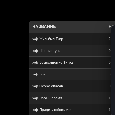
НАЗВАНИЕ
НА
х/ф Жил-был Тигр
22:
х/ф Чёрные тучи
01:
х/ф Возвращение Тигра
03:
х/ф Бой
05:
х/ф Особо опасен
07:
х/ф Роса и пламя
10:
х/ф Приди, любовь моя
13: