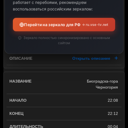
работает с перебоями, рекомендуем
Ущелье Каракол Киргизия
воспользоваться российским зеркалом:
22:06
Перейти на зеркало для РФ
→ ru.vse-tv.net
22:08
Зеркало полностью синхронизировано с основным
сайтом
00:02
Открыть описание
Биоградска-гора
Черногория
22:08
22:12
00:04