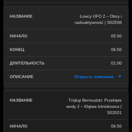
Łowcy UFO 2 – Obcy i
radioaktywność | S02E08
05:50
06:50
01:00
Открыть описание
Trójkąt Bermudzki: Przeklęte
wody 2 – Klątwa lotniskowca |
S02E01
06:50