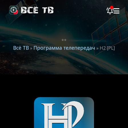
**
Всё ТВ
Программа телепередач
»
» H2 [PL]