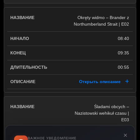
Okręty widmo – Brander z
Northumberland Strait | E02
08:40
09:35
00:55
Открыть описание
Śladami obcych –
Nazistowski wehikuł czasu |
E03
×
09:35
ВАЖНОЕ УВЕДОМЛЕНИЕ