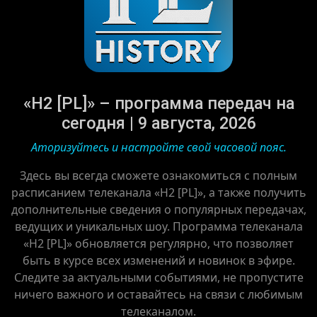
«H2 [PL]» – программа передач на
сегодня | 9 августа, 2026
Аторизуйтесь и настройте свой часовой пояс.
Здесь вы всегда сможете ознакомиться с полным
расписанием телеканала «H2 [PL]», а также получить
дополнительные сведения о популярных передачах,
ведущих и уникальных шоу. Программа телеканала
«H2 [PL]» обновляется регулярно, что позволяет
быть в курсе всех изменений и новинок в эфире.
Следите за актуальными событиями, не пропустите
ничего важного и оставайтесь на связи с любимым
телеканалом.