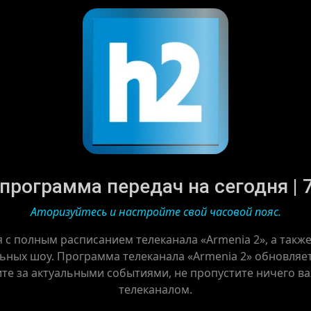
 программа передач на сегодня | 7
Аторизуйтесь и настройте свой часовой пояс.
я с полным расписанием телеканала «Armenia 2», а такж
ьных шоу. Программа телеканала «Armenia 2» обновляетс
ите за актуальными событиями, не пропустите ничего в
телеканалом.