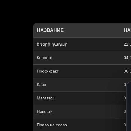
НАЗВАНИЕ
НА
եթերի դադար
22:
Концерт
04:
Проф факт
06:
Клип
07:
Магавто+
08:
Новости
09:
Право на слово
09: