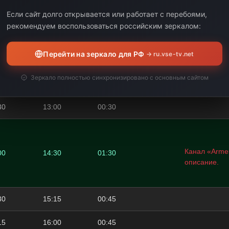
00
10:30
00:30
Если сайт долго открывается или работает с перебоями,
рекомендуем воспользоваться российским зеркалом:
30
11:15
00:45
Перейти на зеркало для РФ
→ ru.vse-tv.net
15
12:00
00:45
Зеркало полностью синхронизировано с основным сайтом
00
12:30
00:30
30
13:00
00:30
Канал «Armen
00
14:30
01:30
описание.
30
15:15
00:45
15
16:00
00:45