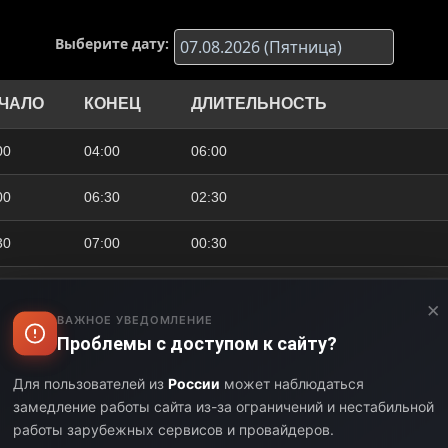
Выберите дату:
ЧАЛО
КОНЕЦ
ДЛИТЕЛЬНОСТЬ
00
04:00
06:00
00
06:30
02:30
30
07:00
00:30
00
08:00
01:00
×
ВАЖНОЕ УВЕДОМЛЕНИЕ
00
09:00
01:00
Проблемы с доступом к сайту?
00
09:15
00:15
Для пользователей из
России
может наблюдаться
замедление работы сайта из-за ограничений и нестабильной
15
10:00
00:45
работы зарубежных сервисов и провайдеров.