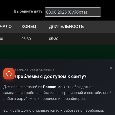
Выберите дату:
ЧАЛО
КОНЕЦ
ДЛИТЕЛЬНОСТЬ
00
03:30
05:30
Канал «Грод
30
05:25
01:55
×
телепередач
ВАЖНОЕ УВЕДОМЛЕНИЕ
Проблемы с доступом к сайту?
25
06:50
01:25
Для пользователей из
России
может наблюдаться
замедление работы сайта из-за ограничений и нестабильной
50
07:00
00:10
работы зарубежных сервисов и провайдеров.
00
07:40
00:40
Если сайт долго открывается или работает с перебоями,