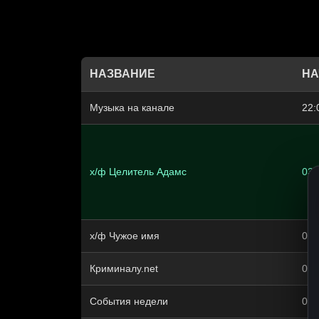
НАЗВАНИЕ
НА
Музыка на канале
22:
х/ф Целитель Адамс
03:
х/ф Чужое имя
05:
Криминалу.net
06:
События недели
07: