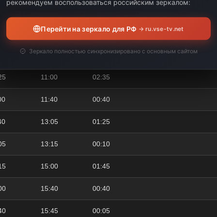
рекомендуем воспользоваться российским зеркалом:
40
07:45
00:05
Перейти на зеркало для РФ
→ ru.vse-tv.net
45
08:20
00:35
Зеркало полностью синхронизировано с основным сайтом
20
08:25
00:05
25
11:00
02:35
00
11:40
00:40
40
13:05
01:25
05
13:15
00:10
15
15:00
01:45
00
15:40
00:40
40
15:45
00:05