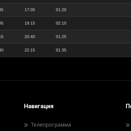
45
17:05
01:20
05
19:15
02:10
15
20:40
01:25
40
22:15
01:35
Навигация
П
Телепрограмма