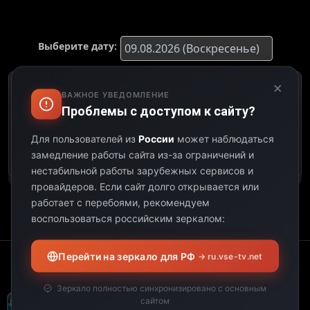
Выберите дату:
×
К сожалению, этот
ВАЖНОЕ УВЕДОМЛЕНИЕ
телеканал не
Проблемы с доступом к сайту?
предоставил свою
программу передач на
Для пользователей из
России
может наблюдаться
выбранную дату.
замедление работы сайта из-за ограничений и
нестабильной работы зарубежных сервисов и
провайдеров.
Если сайт долго открывается или
работает с перебоями, рекомендуем
воспользоваться российским зеркалом:
Перейти на зеркало для РФ
→ ru.vse-tv.net
Зеркало полностью синхронизировано с основным
сайтом