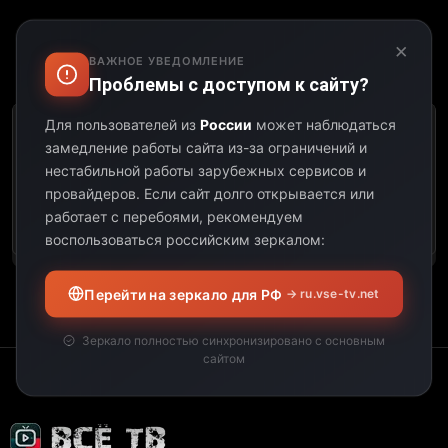
×
ВАЖНОЕ УВЕДОМЛЕНИЕ
Выберите дату:
Проблемы с доступом к сайту?
Для пользователей из
России
может наблюдаться
К сожалению, этот
замедление работы сайта из-за ограничений и
телеканал не
нестабильной работы зарубежных сервисов и
предоставил свою
провайдеров.
Если сайт долго открывается или
программу передач на
работает с перебоями, рекомендуем
выбранную дату.
воспользоваться российским зеркалом:
Перейти на зеркало для РФ
→ ru.vse-tv.net
Зеркало полностью синхронизировано с основным
сайтом