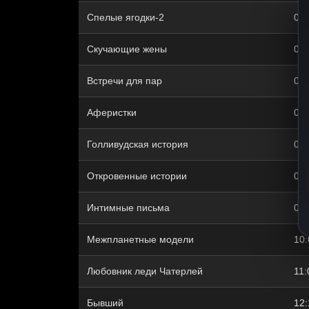
Спелые ягодки-2
03:
Скучающие жены
04:
Встречи для пар
05:
Аферистки
06:
Голливудская история
06:
Откровенные истории
07:
Интимные письма
09:
Межпланетные модели
10:
Любовник леди Чатерлей
11:
Бывший
12: