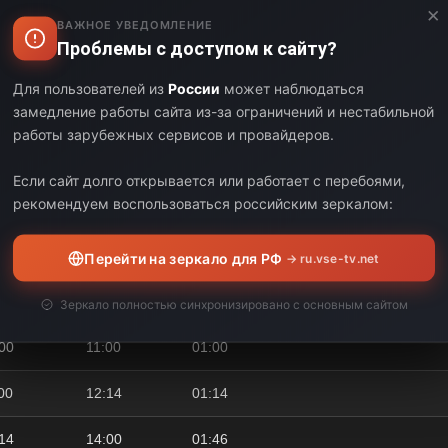
×
47
04:25
00:38
ВАЖНОЕ УВЕДОМЛЕНИЕ
Проблемы с доступом к сайту?
25
05:05
00:40
Для пользователей из
России
может наблюдаться
замедление работы сайта из-за ограничений и нестабильной
05
06:00
00:55
работы зарубежных сервисов и провайдеров.
00
06:55
00:55
Если сайт долго открывается или работает с перебоями,
рекомендуем воспользоваться российским зеркалом:
55
07:57
01:02
57
09:23
01:26
Перейти на зеркало для РФ
→ ru.vse-tv.net
23
10:00
00:37
Зеркало полностью синхронизировано с основным сайтом
00
11:00
01:00
00
12:14
01:14
14
14:00
01:46