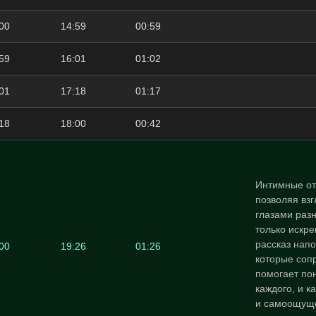
00
14:59
00:59
59
16:01
01:02
01
17:18
01:17
18
18:00
00:42
Интимные от
позволяя вз
глазами раз
только искре
рассказ нап
00
19:26
01:26
которые соп
помогает пон
каждого, и к
и самоощуще