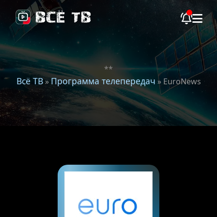
**
Всё ТВ
Программа телепередач
»
» EuroNews