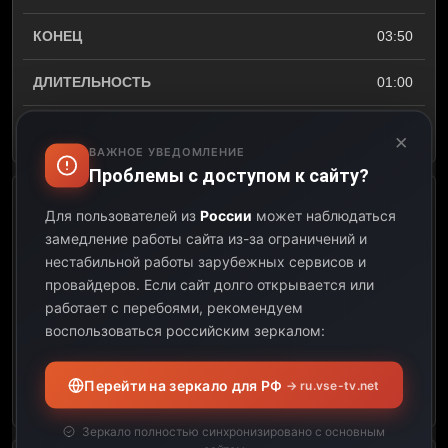
03:50
01:00
Открыть описание
×
ВАЖНОЕ УВЕДОМЛЕНИЕ
Проблемы с доступом к сайту?
Орел и решка. Чудеса света
Для пользователей из
России
может наблюдаться
замедление работы сайта из-за ограничений и
03:50
нестабильной работы зарубежных сервисов и
провайдеров.
Если сайт долго открывается или
04:50
работает с перебоями, рекомендуем
воспользоваться российским зеркалом:
01:00
Перейти на зеркало для РФ
→ ru.vse-tv.net
Открыть описание
Зеркало полностью синхронизировано с основным