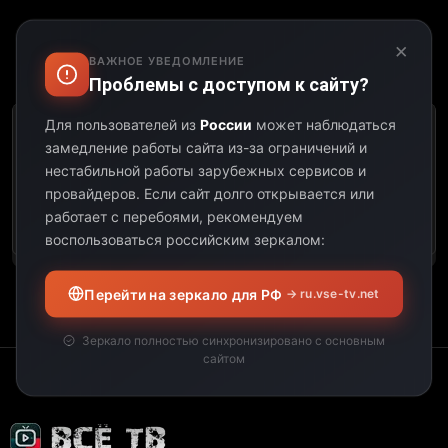
×
ВАЖНОЕ УВЕДОМЛЕНИЕ
Выберите дату:
Проблемы с доступом к сайту?
Для пользователей из
России
может наблюдаться
К сожалению, этот
замедление работы сайта из-за ограничений и
телеканал не
нестабильной работы зарубежных сервисов и
предоставил свою
провайдеров.
Если сайт долго открывается или
программу передач на
работает с перебоями, рекомендуем
выбранную дату.
воспользоваться российским зеркалом:
Перейти на зеркало для РФ
→ ru.vse-tv.net
Зеркало полностью синхронизировано с основным
сайтом