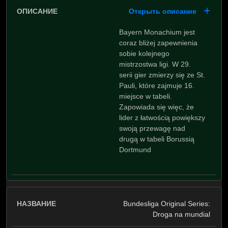
Открыть описание
Bayern Monachium jest
coraz bliżej zapewnienia
sobie kolejnego
mistrzostwa ligi. W 29.
serii gier zmierzy się ze St.
Pauli, które zajmuje 16.
miejsce w tabeli.
Zapowiada się więc, że
lider z łatwością powiększy
swoją przewagę nad
drugą w tabeli Borussią
Dortmund
Bundesliga Original Series:
Droga na mundial