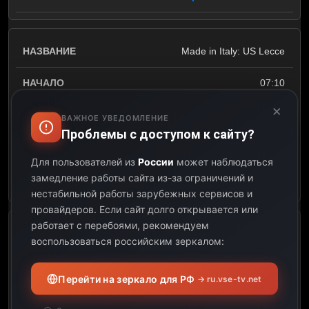
Made in Italy: US Lecce
07:10
×
07:30
ВАЖНОЕ УВЕДОМЛЕНИЕ
Проблемы с доступом к сайту?
00:20
Для пользователей из
России
может наблюдаться
замедление работы сайта из-за ограничений и
Открыть описание
нестабильной работы зарубежных сервисов и
провайдеров.
Если сайт долго открывается или
работает с перебоями, рекомендуем
Made in Italy: Juventus
воспользоваться российским зеркалом:
07:30
Перейти на зеркало для РФ
→ ru.vse-tv.net
07:45