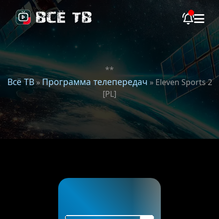
**
Всё ТВ
Программа телепередач
»
» Eleven Sports 2
[PL]