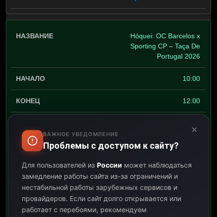
Hóquei: OC Barcelos x
Sporting CP – Taça De
Portugal 2026
10:00
12:00
02:00
×
ВАЖНОЕ УВЕДОМЛЕНИЕ
Проблемы с доступом к сайту?
Открыть описание
Для пользователей из
России
может наблюдаться
Assiste ao jogo da Taça
de Portugal de Hóquei em
замедление работы сайта из-за ограничений и
Patins entre OC Barcelos
нестабильной работы зарубежных сервисов и
x Sporting CP – Final
провайдеров.
Если сайт долго открывается или
работает с перебоями, рекомендуем