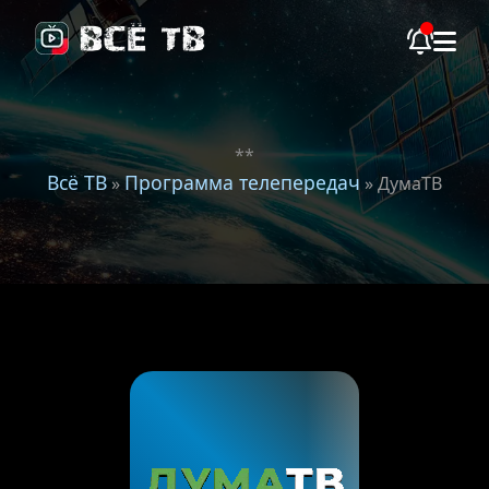
**
Всё ТВ
Программа телепередач
»
» ДумаТВ