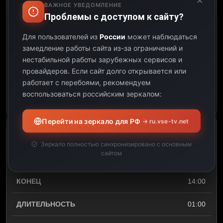
Парламентский час
ВАЖНОЕ УВЕДОМЛЕНИЕ
Проблемы с доступом к сайту?
12:05
Для пользователей из
России
может наблюдаться
замедление работы сайта из-за ограничений и
13:00
нестабильной работы зарубежных сервисов и
провайдеров.
Если сайт долго открывается или
00:55
работает с перебоями, рекомендуем
воспользоваться российским зеркалом:
Открыть описание
Перейти на зеркало для РФ
→ ru.vse-tv.net
Спецрепортаж
Зеркало полностью синхронизировано с основным
сайтом
13:00
14:00
01:00