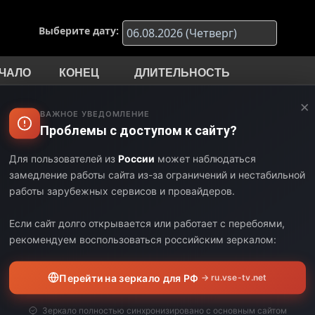
Выберите дату:
ЧАЛО
КОНЕЦ
ДЛИТЕЛЬНОСТЬ
×
00
04:00
03:00
ВАЖНОЕ УВЕДОМЛЕНИЕ
Проблемы с доступом к сайту?
00
09:00
05:00
Для пользователей из
России
может наблюдаться
00
09:30
00:30
замедление работы сайта из-за ограничений и нестабильной
работы зарубежных сервисов и провайдеров.
30
10:00
00:30
Если сайт долго открывается или работает с перебоями,
рекомендуем воспользоваться российским зеркалом:
Канал «Dream
00
14:00
04:00
Перейти на зеркало для РФ
→ ru.vse-tv.net
телепередач
Зеркало полностью синхронизировано с основным сайтом