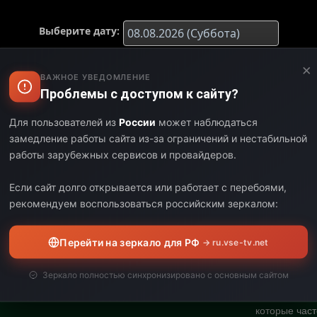
Выберите дату:
×
ЧАЛО
КОНЕЦ
ДЛИТЕЛЬНОСТЬ
ВАЖНОЕ УВЕДОМЛЕНИЕ
Проблемы с доступом к сайту?
00
22:00
01:00
Для пользователей из
России
может наблюдаться
замедление работы сайта из-за ограничений и нестабильной
00
23:00
01:00
работы зарубежных сервисов и провайдеров.
00
00:00
01:00
Если сайт долго открывается или работает с перебоями,
рекомендуем воспользоваться российским зеркалом:
00
02:00
02:00
Перейти на зеркало для РФ
→ ru.vse-tv.net
Погрузитесь
Зеркало полностью синхронизировано с основным сайтом
разные темы
фактов и не
00
13:00
11:00
которые част