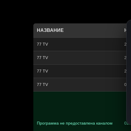
НАЗВАНИЕ
НА
77 TV
21:
77 TV
22:
77 TV
23:
77 TV
00:
Программа не предоставлена каналом
02: