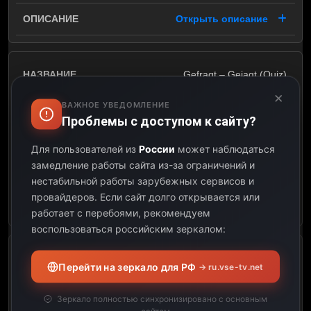
Открыть описание
Gefragt – Gejagt (Quiz)
×
ВАЖНОЕ УВЕДОМЛЕНИЕ
10:15
Проблемы с доступом к сайту?
11:00
Для пользователей из
России
может наблюдаться
замедление работы сайта из-за ограничений и
00:45
нестабильной работы зарубежных сервисов и
провайдеров.
Если сайт долго открывается или
Открыть описание
работает с перебоями, рекомендуем
воспользоваться российским зеркалом:
ARD-Mittagsmagazin
Перейти на зеркало для РФ
→ ru.vse-tv.net
(Mittagsmagazin)
Зеркало полностью синхронизировано с основным
11:00