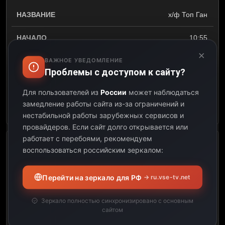
х/ф Топ Ган
10:55
×
ВАЖНОЕ УВЕДОМЛЕНИЕ
12:44
Проблемы с доступом к сайту?
01:49
Для пользователей из
России
может наблюдаться
замедление работы сайта из-за ограничений и
Открыть описание
нестабильной работы зарубежных сервисов и
провайдеров.
Если сайт долго открывается или
работает с перебоями, рекомендуем
х/ф Рэмбо: Первая кровь 2
воспользоваться российским зеркалом:
12:44
Перейти на зеркало для РФ
→ ru.vse-tv.net
14:20
Зеркало полностью синхронизировано с основным
сайтом
01:36