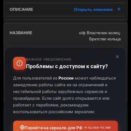
Открыть описание
х/ф Властелин колец:
Братство кольца
09:12
×
ВАЖНОЕ УВЕДОМЛЕНИЕ
Проблемы с доступом к сайту?
13:01
Для пользователей из
России
может наблюдаться
03:49
замедление работы сайта из-за ограничений и
нестабильной работы зарубежных сервисов и
Открыть описание
провайдеров.
Если сайт долго открывается или
работает с перебоями, рекомендуем
воспользоваться российским зеркалом:
х/ф Интерстеллар
Перейти на зеркало для РФ
→ ru.vse-tv.net
13:01