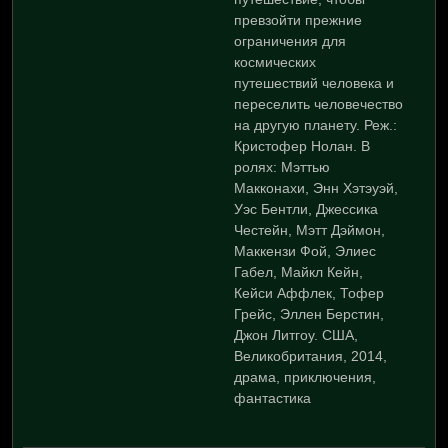
превзойти прежние
ограничения для
космических
путешествий человека и
переселить человечество
на другую планету. Реж.:
Кристофер Нолан. В
ролях: Мэттью
Макконахи, Энн Хэтэуэй,
Уэс Бентли, Джессика
Честейн, Мэтт Дэймон,
Маккензи Фой, Элиес
Габел, Майкл Кейн,
Кейси Аффлек, Тофер
Грейс, Эллен Берстин,
Джон Литгоу. США,
Великобритания, 2014,
драма, приключения,
фантастика