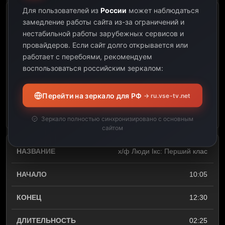
Для пользователей из
России
может наблюдаться
х/ф Дублікат
замедление работы сайта из-за ограничений и
нестабильной работы зарубежных сервисов и
08:10
провайдеров.
Если сайт долго открывается или
работает с перебоями, рекомендуем
10:05
воспользоваться российским зеркалом:
01:55
Перейти на зеркало для РФ
→ ru.vse-tv.net
Открыть описание
Зеркало полностью синхронизировано с основным
сайтом
х/ф Люди Ікс: Перший клас
10:05
12:30
02:25