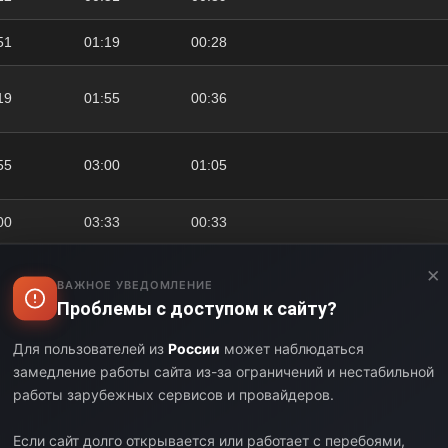
51
01:19
00:28
19
01:55
00:36
55
03:00
01:05
00
03:33
00:33
33
04:10
00:37
×
ВАЖНОЕ УВЕДОМЛЕНИЕ
Проблемы с доступом к сайту?
10
04:40
00:30
Для пользователей из
России
может наблюдаться
40
05:37
00:57
замедление работы сайта из-за ограничений и нестабильной
работы зарубежных сервисов и провайдеров.
37
06:10
00:33
Если сайт долго открывается или работает с перебоями,