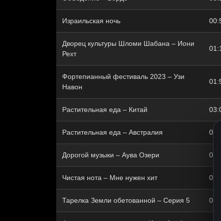
Израильская ночь
00:
Дворец культуры Шломи Шабана – Иони
01:
Рехт
Фортепианный фестиваль 2023 – Узи
01:
Навон
Растительная еда – Китай
03:
Растительная еда – Австралия
03:
Дорогой музыки – Аува Озери
04:
Чистая нота – Мне нужен хит
04:
Тарелка Земли обетованной – Серия 5
05: