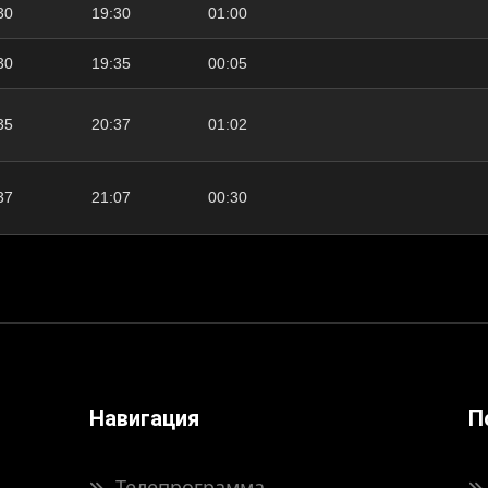
30
19:30
01:00
30
19:35
00:05
35
20:37
01:02
37
21:07
00:30
Навигация
П
Телепрограмма