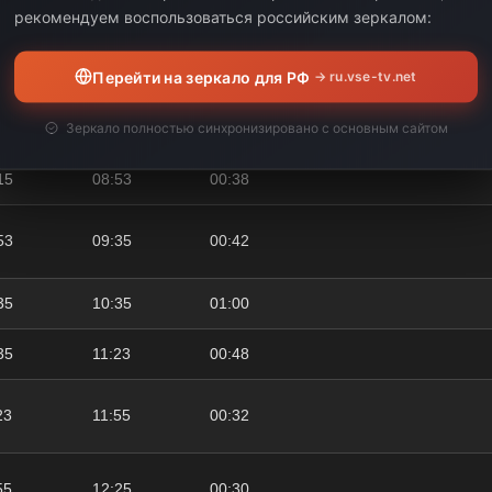
10
рекомендуем воспользоваться российским зеркалом:
07:05
00:55
Перейти на зеркало для РФ
→ ru.vse-tv.net
05
07:38
00:33
Зеркало полностью синхронизировано с основным сайтом
38
08:15
00:37
15
08:53
00:38
53
09:35
00:42
35
10:35
01:00
35
11:23
00:48
23
11:55
00:32
55
12:25
00:30