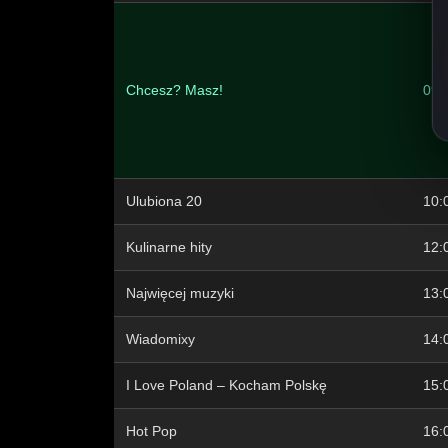
Chcesz? Masz!
09:
Ulubiona 20
10:
Kulinarne hity
12:
Najwięcej muzyki
13:
Wiadomixy
14:
I Love Poland – Kocham Polskę
15:
Hot Pop
16: