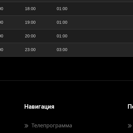
00
18:00
01:00
00
19:00
01:00
00
20:00
01:00
00
23:00
03:00
Навигация
П
Телепрограмма