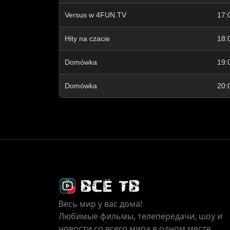
Versus w 4FUN.TV
17:
Hity na czacie
18:
Domówka
19:
Domówka
20:
Весь мир у вас дома!
Любимые фильмы, телепередачи, шоу и
новости со всего мира в одном месте.