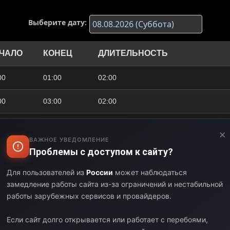
Выберите дату:
ЧАЛО
КОНЕЦ
ДЛИТЕЛЬНОСТЬ
00
01:00
02:00
00
03:00
02:00
00
04:00
01:00
×
ВАЖНОЕ УВЕДОМЛЕНИЕ
00
05:00
01:00
Проблемы с доступом к сайту?
Для пользователей из
России
может наблюдаться
00
07:00
02:00
замедление работы сайта из-за ограничений и нестабильной
работы зарубежных сервисов и провайдеров.
00
08:00
01:00
Если сайт долго открывается или работает с перебоями,
00
09:00
01:00