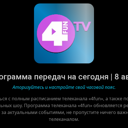
ограмма передач на сегодня | 8 а
Аторизуйтесь и настройте свой часовой пояс.
ься с полным расписанием телеканала «4fun», а также 
ьных шоу. Программа телеканала «4fun» обновляется рег
е за актуальными событиями, не пропустите ничего важн
телеканалом.