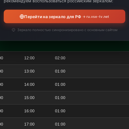
рекомендуем воспользоваться российским зеркалом:
Перейти на зеркало для РФ
→ ru.vse-tv.net
Interaktywny 
piosenek decy
00
10:00
01:00
Зеркало полностью синхронизировано с основным сайтом
widzowie głos
pasmo muzy
00
12:00
02:00
00
13:00
01:00
00
14:00
01:00
00
15:00
01:00
00
16:00
01:00
00
17:00
01:00