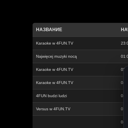
НАЗВАНИЕ
НА
Karaoke w 4FUN.TV
23:
Najwięcej muzyki nocą
01:
Karaoke w 4FUN.TV
03:
Karaoke w 4FUN.TV
04:
4FUN budzi ludzi
05:
Versus w 4FUN.TV
07:
08: