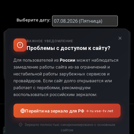
Выберите дату:
×
К сожалению, этот
ВАЖНОЕ УВЕДОМЛЕНИЕ
телеканал не
Проблемы с доступом к сайту?
предоставил свою
программу передач на
Для пользователей из
России
может наблюдаться
выбранную дату.
замедление работы сайта из-за ограничений и
нестабильной работы зарубежных сервисов и
провайдеров.
Если сайт долго открывается или
работает с перебоями, рекомендуем
воспользоваться российским зеркалом:
Перейти на зеркало для РФ
→ ru.vse-tv.net
Зеркало полностью синхронизировано с основным
сайтом