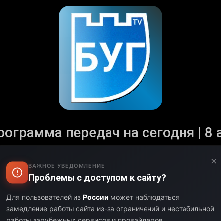
рограмма передач на сегодня | 8 
Аторизуйтесь и настройте свой часовой пояс.
×
ВАЖНОЕ УВЕДОМЛЕНИЕ
ся с полным расписанием телеканала «Буг-ТВ», а также
Проблемы с доступом к сайту?
льных шоу. Программа телеканала «Буг-ТВ» обновляется
ите за актуальными событиями, не пропустите ничего в
Для пользователей из
России
может наблюдаться
телеканалом.
замедление работы сайта из-за ограничений и нестабильной
работы зарубежных сервисов и провайдеров.