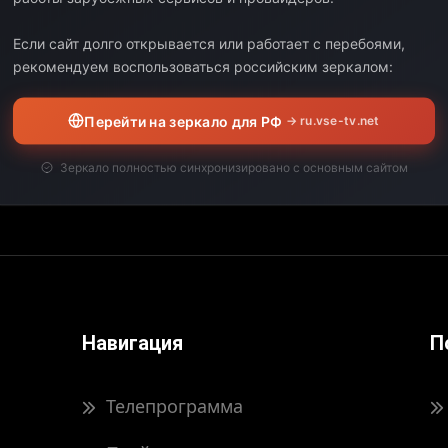
Выберите дату:
Если сайт долго открывается или работает с перебоями,
рекомендуем воспользоваться российским зеркалом:
ЧАЛО
КОНЕЦ
ДЛИТЕЛЬНОСТЬ
Перейти на зеркало для РФ
→ ru.vse-tv.net
вил свою программу передач на выбранную дату.
Зеркало полностью синхронизировано с основным сайтом
Навигация
П
Телепрограмма