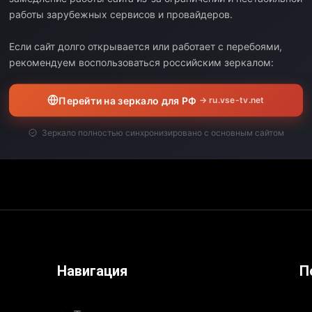
работы зарубежных сервисов и провайдеров.
Выберите дату:
Если сайт долго открывается или работает с перебоями,
рекомендуем воспользоваться российским зеркалом:
ЧАЛО
КОНЕЦ
ДЛИТЕЛЬНОСТЬ
Перейти на зеркало для РФ
→ ru.vse-tv.net
00
17:00
12:00
Зеркало полностью синхронизировано с основным сайтом
00
05:00
12:00
Навигация
П