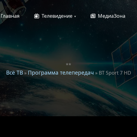
Главная
Телевидение
МедиаЗона
**
Всё ТВ
Программа телепередач
»
» BT Sport 7 HD