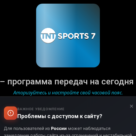
 – программа передач на сегодня |
Аторизуйтесь и настройте свой часовой пояс.
с полным расписанием телеканала «BT Sport 7 HD», а та
×
ВАЖНОЕ УВЕДОМЛЕНИЕ
льных шоу. Программа телеканала «BT Sport 7 HD» обнов
Проблемы с доступом к сайту?
ре. Следите за актуальными событиями, не пропустите ни
любимым телеканалом.
Для пользователей из
России
может наблюдаться
замедление работы сайта из-за ограничений и нестабильной