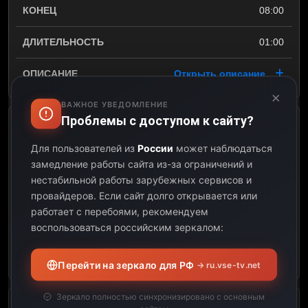
08:00
01:00
Открыть описание
×
ВАЖНОЕ УВЕДОМЛЕНИЕ
Проблемы с доступом к сайту?
Deluxe
Для пользователей из
России
может наблюдаться
08:00
замедление работы сайта из-за ограничений и
нестабильной работы зарубежных сервисов и
09:00
провайдеров.
Если сайт долго открывается или
работает с перебоями, рекомендуем
01:00
воспользоваться российским зеркалом:
Открыть описание
Перейти на зеркало для РФ
→ ru.vse-tv.net
Зеркало полностью синхронизировано с основным