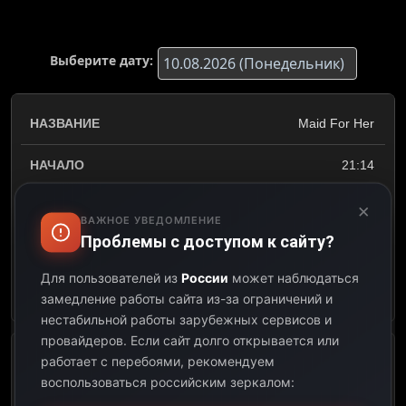
Выберите дату:
Maid For Her
21:14
×
21:37
ВАЖНОЕ УВЕДОМЛЕНИЕ
Проблемы с доступом к сайту?
00:23
Для пользователей из
России
может наблюдаться
Открыть описание
замедление работы сайта из-за ограничений и
нестабильной работы зарубежных сервисов и
провайдеров.
Если сайт долго открывается или
работает с перебоями, рекомендуем
Goth Meets Geek
воспользоваться российским зеркалом:
21:37