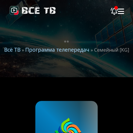
**
Всё ТВ
Программа телепередач
»
» Семейный [KG]