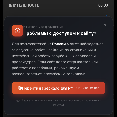
03:00
Открыть описание
×
ВАЖНОЕ УВЕДОМЛЕНИЕ
Проблемы с доступом к сайту?
Жапжаналык
Для пользователей из
России
может наблюдаться
замедление работы сайта из-за ограничений и
11:00
нестабильной работы зарубежных сервисов и
провайдеров.
Если сайт долго открывается или
12:30
работает с перебоями, рекомендуем
воспользоваться российским зеркалом:
01:30
Открыть описание
Перейти на зеркало для РФ
→ ru.vse-tv.net
Зеркало полностью синхронизировано с основным
сайтом
Жапжаналык