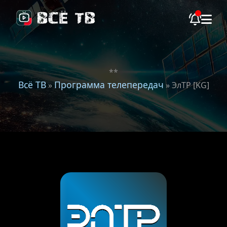
**
Всё ТВ
Программа телепередач
»
» ЭлТР [KG]