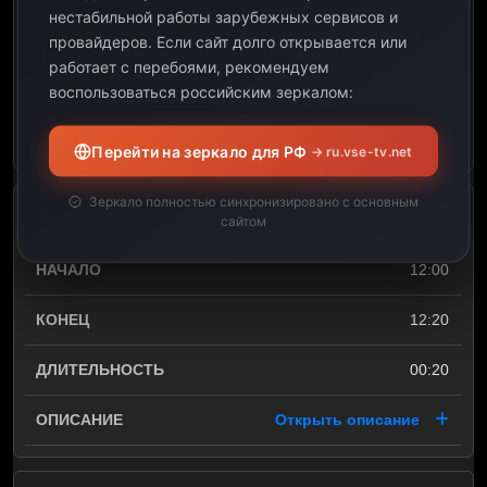
нестабильной работы зарубежных сервисов и
12:00
провайдеров.
Если сайт долго открывается или
работает с перебоями, рекомендуем
02:00
воспользоваться российским зеркалом:
Открыть описание
Перейти на зеркало для РФ
→ ru.vse-tv.net
Зеркало полностью синхронизировано с основным
Поэзия кайрыктары
сайтом
12:00
12:20
00:20
Открыть описание