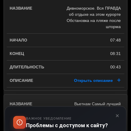
Дивноморское. Вся ПРАВДА
об отдыхе на этом курорте
Обстановка на пляже после
шторма
07:48
08:31
00:43
Открыть описание
Вьетнам Самый лучший
курорт 2026 Как отдохнуть
×
за реальные деньги
ВАЖНОЕ УВЕДОМЛЕНИЕ
Проблемы с доступом к сайту?
08:31