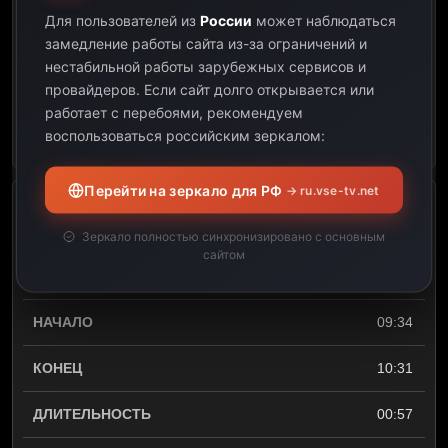
Для пользователей из
России
может наблюдаться
09:34
замедление работы сайта из-за ограничений и
нестабильной работы зарубежных сервисов и
01:03
провайдеров.
Если сайт долго открывается или
работает с перебоями, рекомендуем
Открыть описание
воспользоваться российским зеркалом:
Перейти на зеркало для РФ
→ ru.vse-tv.net
Турция 2026. ЗАЧЕТНЫЙ
отель НЕДОРОГО Mira
Зеркало полностью синхронизировано с основным
сайтом
Meridia Beach Hotel 5.
Турецкая ночь. Алания
09:34
10:31
00:57