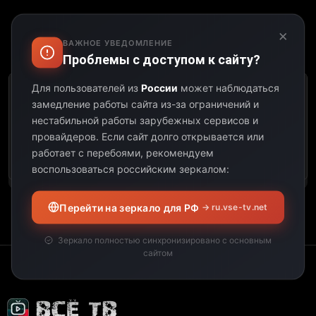
×
ВАЖНОЕ УВЕДОМЛЕНИЕ
Выберите дату:
Проблемы с доступом к сайту?
Для пользователей из
России
может наблюдаться
К сожалению, этот
замедление работы сайта из-за ограничений и
телеканал не
нестабильной работы зарубежных сервисов и
предоставил свою
провайдеров.
Если сайт долго открывается или
программу передач на
работает с перебоями, рекомендуем
выбранную дату.
воспользоваться российским зеркалом:
Перейти на зеркало для РФ
→ ru.vse-tv.net
Зеркало полностью синхронизировано с основным
сайтом