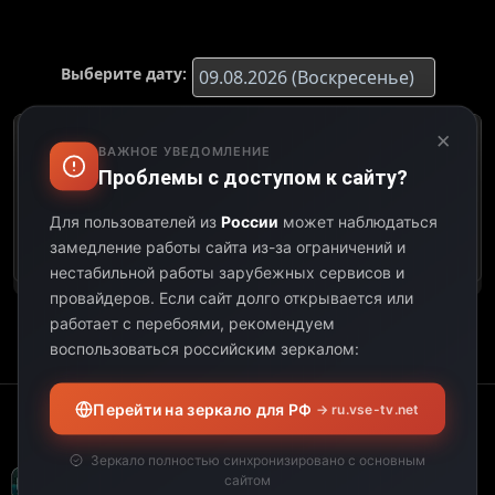
Выберите дату:
×
К сожалению, этот
ВАЖНОЕ УВЕДОМЛЕНИЕ
телеканал не
Проблемы с доступом к сайту?
предоставил свою
программу передач на
Для пользователей из
России
может наблюдаться
выбранную дату.
замедление работы сайта из-за ограничений и
нестабильной работы зарубежных сервисов и
провайдеров.
Если сайт долго открывается или
работает с перебоями, рекомендуем
воспользоваться российским зеркалом:
Перейти на зеркало для РФ
→ ru.vse-tv.net
Зеркало полностью синхронизировано с основным
сайтом