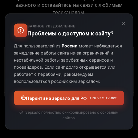
важного и оставайтесь на связи с любимым
телеканалом.
×
ВАЖНОЕ УВЕДОМЛЕНИЕ
Проблемы с доступом к сайту?
Выберите дату:
Для пользователей из
России
может наблюдаться
замедление работы сайта из-за ограничений и
К сожалению, этот
нестабильной работы зарубежных сервисов и
телеканал не
провайдеров.
Если сайт долго открывается или
предоставил свою
работает с перебоями, рекомендуем
программу передач на
воспользоваться российским зеркалом:
выбранную дату.
Перейти на зеркало для РФ
→ ru.vse-tv.net
Зеркало полностью синхронизировано с основным
сайтом