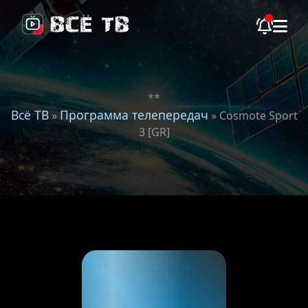
**
Всё ТВ
Программа телепередач
»
» Cosmote Sport
3 [GR]