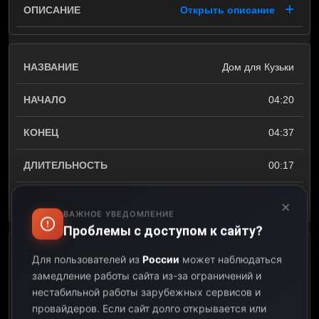
Открыть описание
Дом для Кузьки
04:20
04:37
00:17
Открыть описание
×
ВАЖНОЕ УВЕДОМЛЕНИЕ
Проблемы с доступом к сайту?
Кот, который гулял сам по
Для пользователей из
России
может наблюдаться
себе
замедление работы сайта из-за ограничений и
нестабильной работы зарубежных сервисов и
04:37
провайдеров.
Если сайт долго открывается или