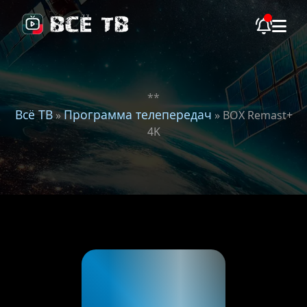
**
Всё ТВ
Программа телепередач
»
» BOX Remast+
4K