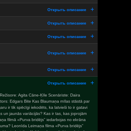
Открыть описание
Открыть описание
Открыть описание
Открыть описание
Открыть описание
Открыть описание
 Režisore: Agita Cāne-Ķīle Scenāriste: Daira
tors: Edgars Bite Kas Blaumaņa mīlas stāstā par
aru ir tik spēcīgi iekodēts, ka latvieši to ir gatavi
ās un jaunās variācijās? Kas ir tas, kas joprojām
ņa filmā «Purva bridējs” iedarbojas no ekrāna
lguma? Leonīda Leimaņa filma «Purva bridējs”