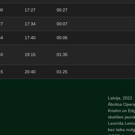
00
17:27
00:27
27
17:34
00:07
34
17:40
00:06
40
19:15
01:35
15
20:40
01:25
Latvija, 2022.
Āboliņa Opera
Kristīni un Edg
skatīties jaun
Leonīda Leima
bez laika noi