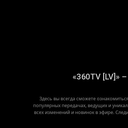
«360TV [LV]» –
Здесь вы всегда сможете ознакомиться
популярных передачах, ведущих и уникаль
всех изменений и новинок в эфире. След