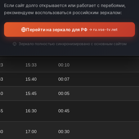
Если сайт долго открывается или работает с перебоями,
рекомендуем воспользоваться российским зеркалом:
15
14:10
00:55
Перейти на зеркало для РФ
→ ru.vse-tv.net
10
15:00
00:50
Зеркало полностью синхронизировано с основным сайтом
00
15:23
00:23
23
15:33
00:10
33
15:40
00:07
40
15:45
00:05
45
16:30
00:45
30
17:00
00:30