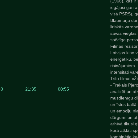
(1966), kas ir
iegājusi gan ar
visā PSRS), g
Blaumaņa darb
liriskās varo
savas vieglās
spēcīga person
Filmas režiso
Latvijas kino 
enerģētiku, be
risinājumiem. 
intensitāti va
Trifo filmai «
«Trakais Pjero
40
21:35
00:55
analizēt un at
mūsdienīgu di
un īstos baltā
un emociju nia
dārgumi un at
arhīvā tikusi 
kurā atklāti s
kombinētie kad