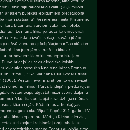
 iekļauta Latvijas Kultūras kanonā, kino vēsturē
 savu skatītāju rekordlielo skaitu (26,6 miljoni
an ar asiem publikas iebildumiem pret Rūdolfa
a «pārrakstīšanu”. Vešerienes meita Kristīne no
nes, kura Blaumaņa vārdiem saka «es nolieku
 dienas”, Leimaņa filmā parādās kā emocionāli
ība, kura izdara izvēli, sekojot savām jūtām.
rs piedāvā vienu no spēcīgākajiem mīlas stāstiem
vēsturē, kas joprojām uzrunā ne tikai ar
t arī ar novatoriskiem kinematogrāfiskajiem
«Purva bridējs” ar savu cilvēcisko kaislību
rētu iekļauties pasaules kino ainā līdzās Fransuā
Žils un Džims” (1962) vai Žana Lika Godāra filmai
” (1965). Vēsturi nevar mainīt, bet to var revizēt,
klāt no jauna. Filma «Purva bridējs” ir piedzīvojusi
gitālo restaurāciju, atgūstot mizanscēnu dziļumu
 un melnā kontrastus, ļaujot ieraudzīt gaismēnas
nses aktieru sejās. Kādi filmas arheoloģijas
radumi sagaida skatītājus? Kopš 2014. gada LTV
glabāta filmas operatora Mārtiņa Kleina intervija,
pecefektu risinājumi reibinošajā zaļumballē un
ri ar greizsirdības mocīto Edgaru auļojoša zirga