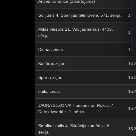
Ances romance (atkārtojums)
Solījums 4. Spānijas telenovele. 571. sērija
13:
Mīlas viesulis 21. Vācijas seriāls. 4439.
14:
sērija
Dienas ziņas
15:
Kultūras ziņas
15:
Sporta ziņas
15:
Laika ziņas
15:
JAUNA SEZONA! Hadsons un Reksis 7.
15:
Detektīvseriāls. 1. sērija
Smalkais stils 4. Situāciju komēdija. 6.
16:
sērija