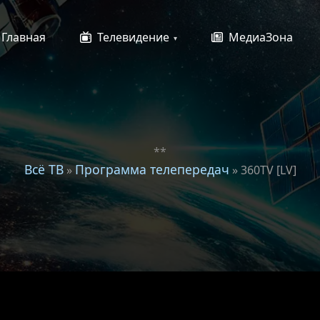
Главная
Телевидение
МедиаЗона
**
Всё ТВ
Программа телепередач
»
» 360TV [LV]