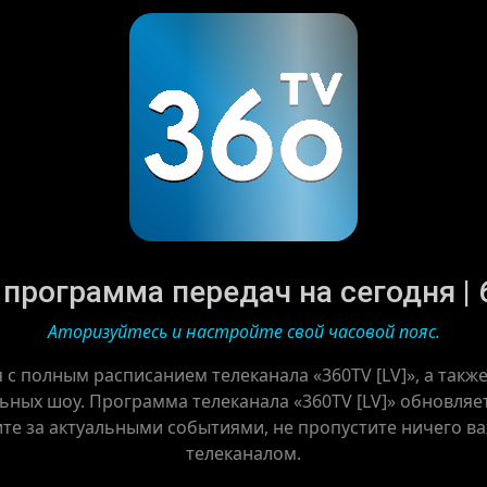
 программа передач на сегодня | 
Аторизуйтесь и настройте свой часовой пояс.
 с полным расписанием телеканала «360TV [LV]», а так
ных шоу. Программа телеканала «360TV [LV]» обновляет
ите за актуальными событиями, не пропустите ничего в
телеканалом.