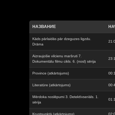
НАЗВАНИЕ
НА
Kāds pārlaidās pār dzeguzes ligzdu.
21:
Drāma
Aizraujošie vilcienu maršruti 7.
23:
Dokumentālu filmu cikls. 6. (nosl) sērija
Province (atkārtojums)
00:
Literatūre (atkārtojums)
00:
Mērdoka noslēpumi 3. Detektīvseriāls. 1.
01:
sērija
Krustpunktā (atkārtojums)
02: