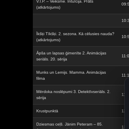
V.I.P. – Veiksme. Intuīcija. Prāts
09:
(atkārtojums)
10:
Īkšķi Tīkšķi. 2. sezona. Kā cēlusies nauda?
10:
(atkārtojums)
Āpša un lapsas ģimenīte 2. Animācijas
11:
seriāls. 20. sērija
Munks un Lemijs. Mamma. Animācijas
11:
filma
Mērdoka noslēpumi 3. Detektīvseriāls. 2.
11:
sērija
Krustpunktā
12:
Dziesmas ceļš. Jānim Peteram – 85.
13: