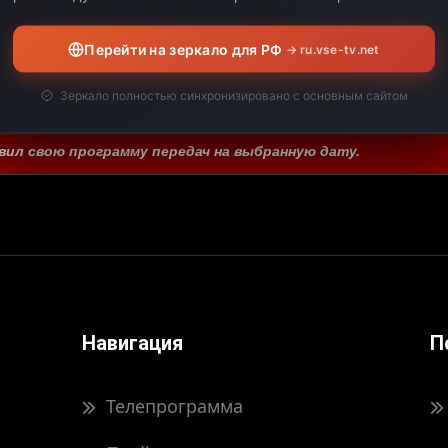
Выберите дату:
Перейти на зеркало для РФ
→ ru.vse-tv.net
Зеркало полностью синхронизировано с основным сайтом
ЧАЛО
КОНЕЦ
ДЛИТЕЛЬНОСТЬ
вил свою программу передач на выбранную дату.
Навигация
П
Телепрограмма