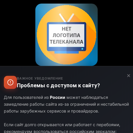
×
n FHD» – программа передач на сег
ВАЖНОЕ УВЕДОМЛЕНИЕ
Проблемы с доступом к сайту?
Аторизуйтесь и настройте свой часовой пояс.
Для пользователей из
России
может наблюдаться
с полным расписанием телеканала «Olsib Science-fiction
замедление работы сайта из-за ограничений и нестабильной
их и уникальных шоу. Программа телеканала «Olsib Scie
работы зарубежных сервисов и провайдеров.
нений и новинок в эфире. Следите за актуальными собы
оставайтесь на связи с любимым телеканалом.
Если сайт долго открывается или работает с перебоями,
рекомендуем воспользоваться российским зеркалом: