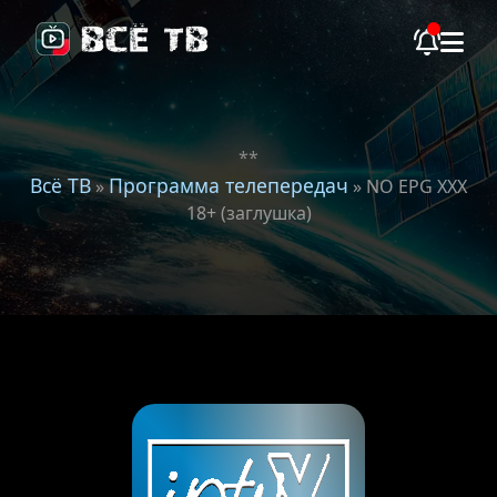
**
Всё ТВ
Программа телепередач
»
» NO EPG XXX
18+ (заглушка)