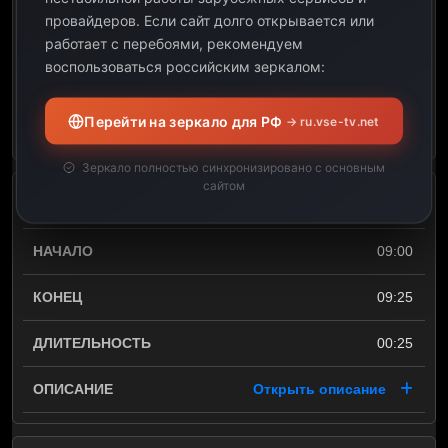
провайдеров.
Если сайт долго открывается или
09:00
работает с перебоями, рекомендуем
воспользоваться российским зеркалом:
00:25
Перейти на зеркало для РФ
→ ru.vse-tv.net
Открыть описание
Зеркало полностью синхронизировано с основным
сайтом
Коробка передач. 13 с.
09:00
09:25
00:25
Открыть описание